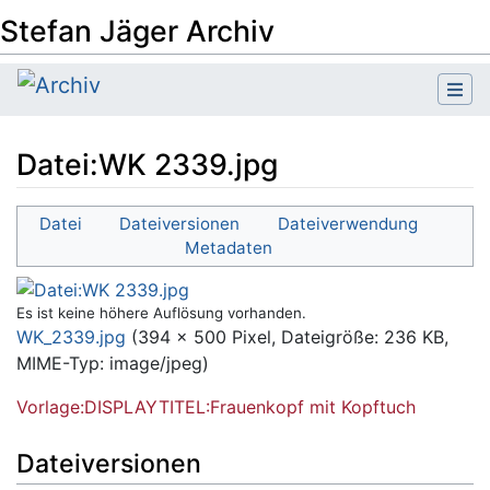
Stefan Jäger Archiv
Datei
:
WK 2339.jpg
Wechseln zu:
Navigation
,
Suche
Datei
Dateiversionen
Dateiverwendung
Metadaten
Es ist keine höhere Auflösung vorhanden.
WK_2339.jpg
‎
(394 × 500 Pixel, Dateigröße: 236 KB,
MIME-Typ:
image/jpeg
)
Vorlage:DISPLAYTITEL:Frauenkopf mit Kopftuch
Dateiversionen