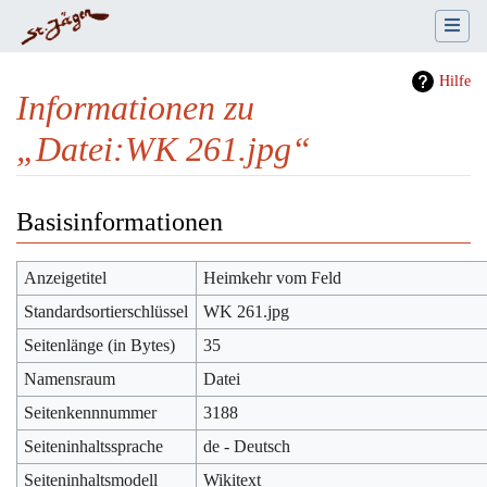
Hilfe
Informationen zu
„Datei:WK 261.jpg“
Wechseln zu:
Navigation
,
Suche
Basisinformationen
Anzeigetitel
Heimkehr vom Feld
Standardsortierschlüssel
WK 261.jpg
Seitenlänge (in Bytes)
35
Namensraum
Datei
Seitenkennnummer
3188
Seiteninhaltssprache
de - Deutsch
Seiteninhaltsmodell
Wikitext