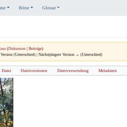
atur
Börse
Glossar
laus
(
Diskussion
|
Beiträge
)
 Version (Unterschied) | Nächstjüngere Version → (Unterschied)
Datei
Dateiversionen
Dateiverwendung
Metadaten