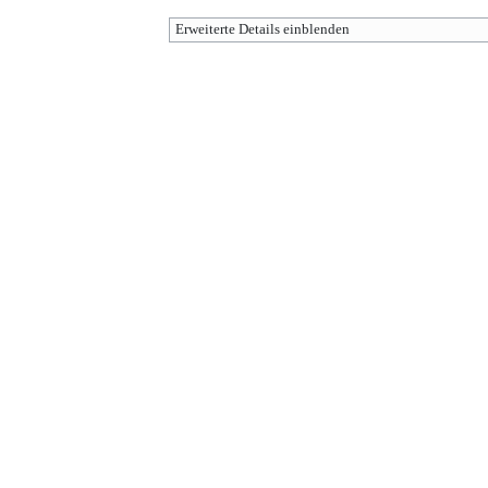
Erweiterte Details einblenden
Werkzeuge
Diese Seite wurde zuletzt am 23. Juli 2016 um 09:23 Uhr bearbeitet.