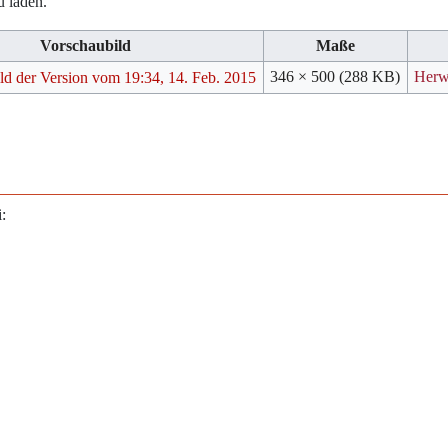
u laden.
Vorschaubild
Maße
346 × 500
(288 KB)
Herw
: