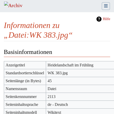
Hilfe
Informationen zu
„Datei:WK 383.jpg“
Wechseln zu:
Navigation
,
Suche
Basisinformationen
Anzeigetitel
Heidelandschaft im Frühling
Standardsortierschlüssel
WK 383.jpg
Seitenlänge (in Bytes)
45
Namensraum
Datei
Seitenkennnummer
2113
Seiteninhaltssprache
de - Deutsch
Seiteninhaltsmodell
Wikitext