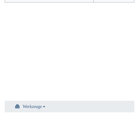
Werkzeuge
Datenschutz
Über Archiv
Haftungsausschluss