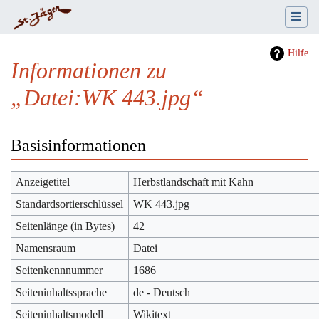
Hilfe
Informationen zu
„Datei:WK 443.jpg“
Wechseln zu:
Navigation
,
Suche
Basisinformationen
Anzeigetitel
Herbstlandschaft mit Kahn
Standardsortierschlüssel
WK 443.jpg
Seitenlänge (in Bytes)
42
Namensraum
Datei
Seitenkennnummer
1686
Seiteninhaltssprache
de - Deutsch
Seiteninhaltsmodell
Wikitext