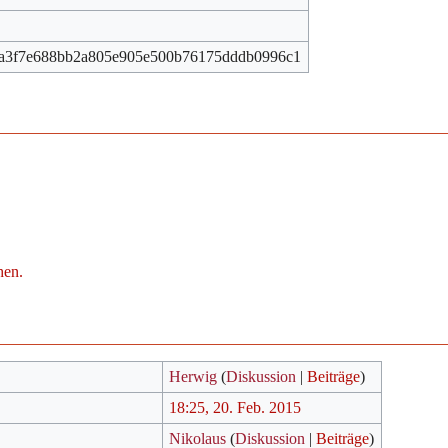
a3f7e688bb2a805e905e500b76175dddb0996c1
hen.
Herwig
(
Diskussion
|
Beiträge
)
18:25, 20. Feb. 2015
Nikolaus
(
Diskussion
|
Beiträge
)