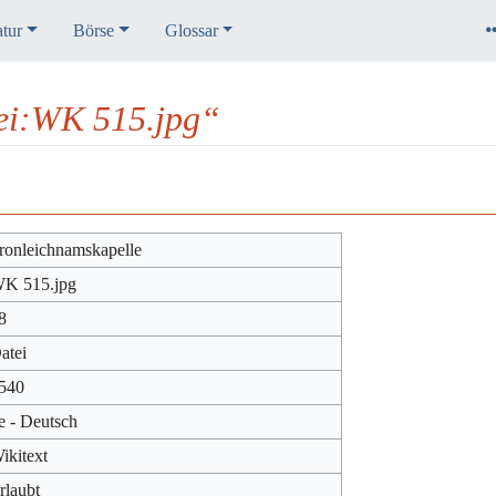
atur
Börse
Glossar
ei:WK 515.jpg“
ronleichnamskapelle
K 515.jpg
8
atei
540
e - Deutsch
ikitext
rlaubt