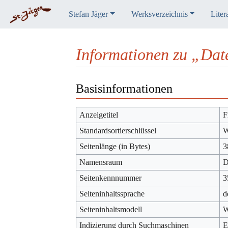
Stefan Jäger
Werksverzeichnis
Liter
Informationen zu „Dat
Wechseln zu:
Navigation
,
Suche
Basisinformationen
Anzeigetitel
F
Standardsortierschlüssel
W
Seitenlänge (in Bytes)
3
Namensraum
D
Seitenkennnummer
3
Seiteninhaltssprache
d
Seiteninhaltsmodell
W
Indizierung durch Suchmaschinen
E