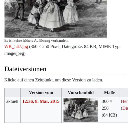
Es ist keine höhere Auflösung vorhanden.
WK_547.jpg
‎
(360 × 250 Pixel, Dateigröße: 84 KB, MIME-Typ:
image/jpeg
)
Dateiversionen
Klicke auf einen Zeitpunkt, um diese Version zu laden.
Version vom
Vorschaubild
Maße
aktuell
12:36, 8. Mär. 2015
360 ×
Her
250
(
Di
(84 KB)