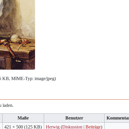
125 KB, MIME-Typ:
image/jpeg
)
u laden.
Maße
Benutzer
Kommenta
421 × 500
(125 KB)
Herwig
(
Diskussion
|
Beiträge
)