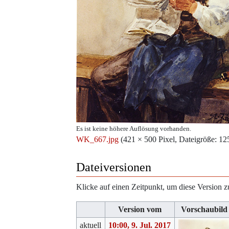
Es ist keine höhere Auflösung vorhanden.
WK_667.jpg
‎
(421 × 500 Pixel, Dateigröße: 
Dateiversionen
Klicke auf einen Zeitpunkt, um diese Version z
Version vom
Vorschaubild
aktuell
10:00, 9. Jul. 2017