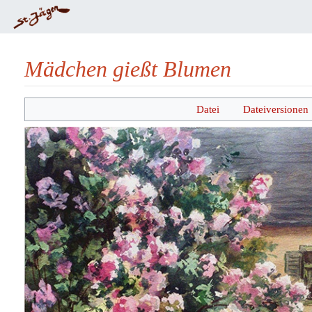
Mädchen gießt Blumen
Wechseln zu:
Navigation
,
Suche
Datei
Dateiversionen