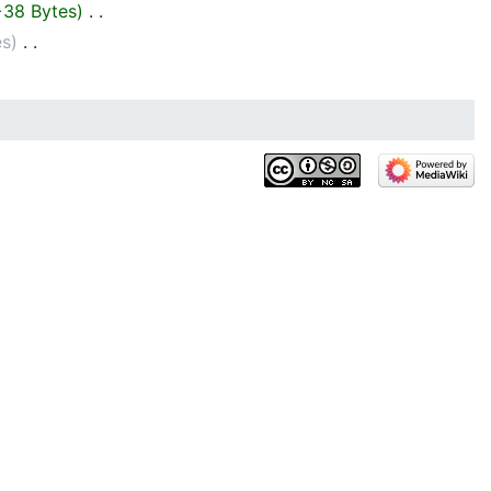
+38 Bytes
‎
es
‎