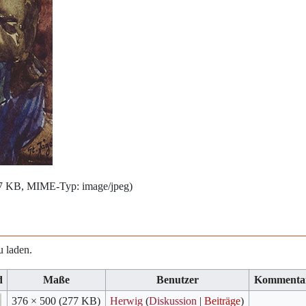
277 KB, MIME-Typ:
image/jpeg
)
u laden.
d
Maße
Benutzer
Kommenta
376 × 500
(277 KB)
Herwig
(
Diskussion
|
Beiträge
)