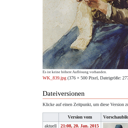
Es ist keine höhere Auflösung vorhanden.
WK_839.jpg
‎
(376 × 500 Pixel, Dateigröße: 
Dateiversionen
Klicke auf einen Zeitpunkt, um diese Version z
Version vom
Vorschaubil
aktuell
21:08, 20. Jan. 2015