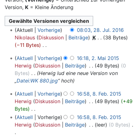
Version,
K
= Kleine Änderung
28.
Aktuell
Vorherige
08:03, 28. Jul. 2016
Juli
Nikolaus
Diskussion
Beiträge
‎
K
38 Bytes
2016
−11 Bytes
‎
K
2.
Aktuell
Vorherige
16:18, 2. Mai 2015
e
Mai
Herwig
Diskussion
Beiträge
‎
49 Bytes
0
i
2015
Bytes
‎
Herwig lud eine neue Version von
n
„
Datei:WK 880.jpg
“ hoch
e
B
8.
Aktuell
Vorherige
16:58, 8. Feb. 2015
e
Februar
Herwig
Diskussion
Beiträge
‎
49 Bytes
+49
a
2015
Bytes
‎
r
K
Aktuell
Vorherige
16:58, 8. Feb. 2015
b
e
Herwig
Diskussion
Beiträge
‎
leer
0 Bytes
‎
e
i
i
n
K