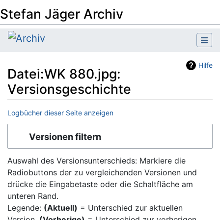
Stefan Jäger Archiv
Hilfe
Datei:WK 880.jpg:
Versionsgeschichte
Logbücher dieser Seite anzeigen
Wechseln zu:
Navigation
,
Suche
Versionen filtern
Auswahl des Versionsunterschieds: Markiere die
Radiobuttons der zu vergleichenden Versionen und
drücke die Eingabetaste oder die Schaltfläche am
unteren Rand.
Legende:
(Aktuell)
= Unterschied zur aktuellen
Version,
(Vorherige)
= Unterschied zur vorherigen