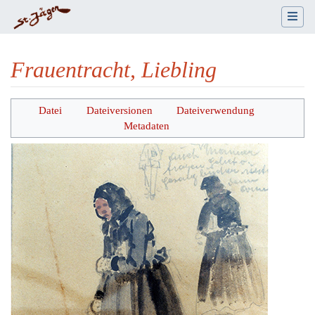
Frauentracht, Liebling
Wechseln zu:
Navigation
,
Suche
Datei
Dateiversionen
Dateiverwendung
Metadaten