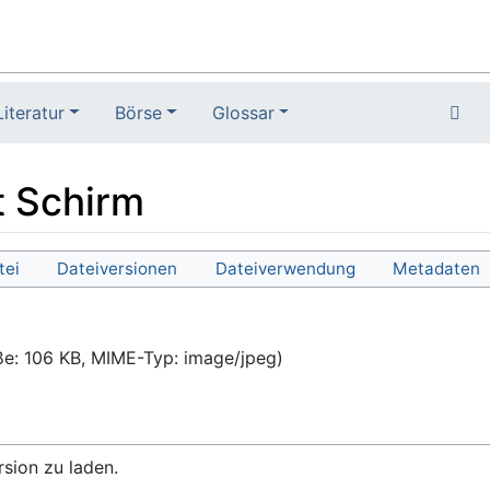
Literatur
Börse
Glossar
t Schirm
tei
Dateiversionen
Dateiverwendung
Metadaten
ße: 106 KB, MIME-Typ:
image/jpeg
)
rsion zu laden.