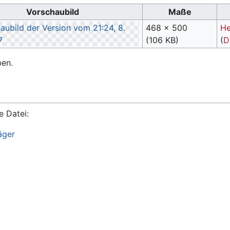
Vorschaubild
Maße
468 × 500
He
(106 KB)
(
D
ben.
e Datei:
äger