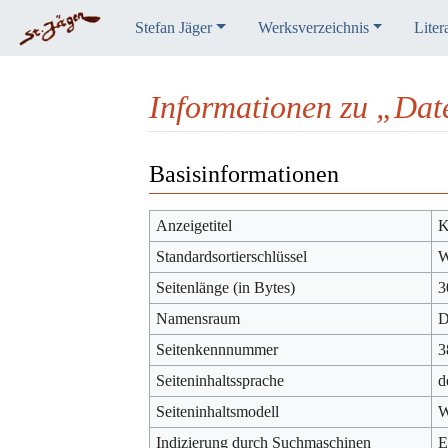
Stefan Jäger
Werksverzeichnis
Liter
Informationen zu „Dat
Wechseln zu:
Navigation
,
Suche
Basisinformationen
Anzeigetitel
K
Standardsortierschlüssel
W
Seitenlänge (in Bytes)
3
Namensraum
D
Seitenkennnummer
3
Seiteninhaltssprache
d
Seiteninhaltsmodell
W
Indizierung durch Suchmaschinen
E