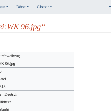
atur
Börse
Glossar
ei:WK 96.jpg“
irchweihzug
K 96.jpg
0
atei
813
e - Deutsch
ikitext
rlaubt