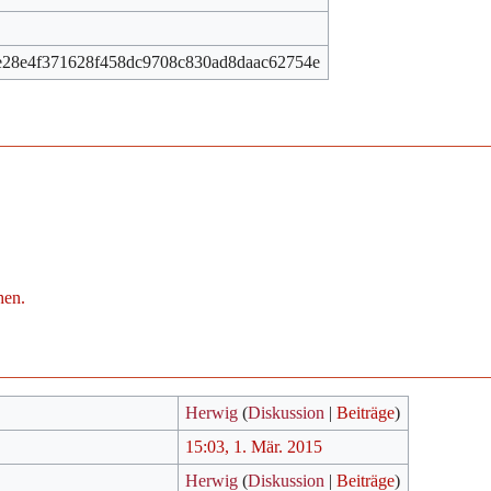
e28e4f371628f458dc9708c830ad8daac62754e
hen.
Herwig
(
Diskussion
|
Beiträge
)
15:03, 1. Mär. 2015
Herwig
(
Diskussion
|
Beiträge
)