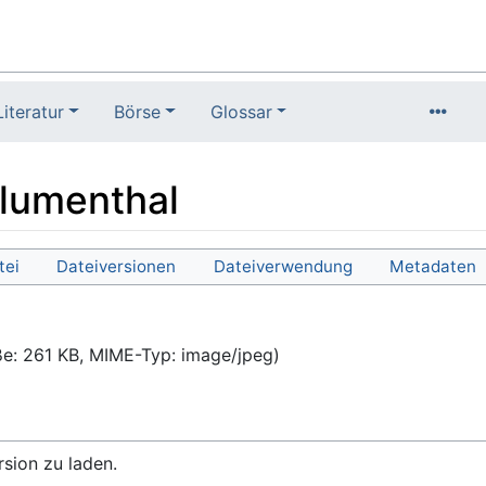
Literatur
Börse
Glossar
Blumenthal
tei
Dateiversionen
Dateiverwendung
Metadaten
ße: 261 KB, MIME-Typ:
image/jpeg
)
rsion zu laden.