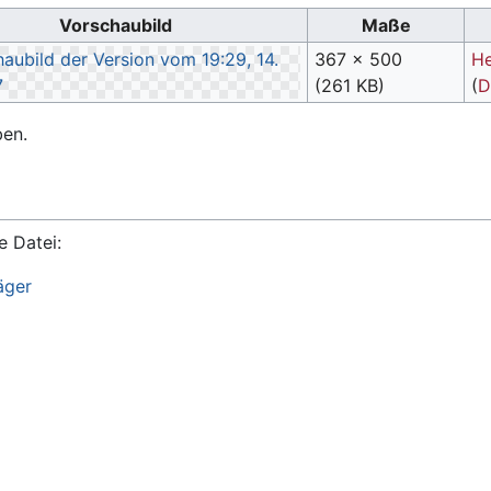
Vorschaubild
Maße
367 × 500
H
(261 KB)
(
D
ben.
e Datei:
äger