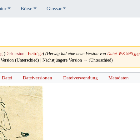
atur
Börse
Glossar
ig
(
Diskussion
|
Beiträge
)
(Herwig lud eine neue Version von
Datei:WK 996.jpg
 Version (Unterschied) | Nächstjüngere Version → (Unterschied)
Datei
Dateiversionen
Dateiverwendung
Metadaten