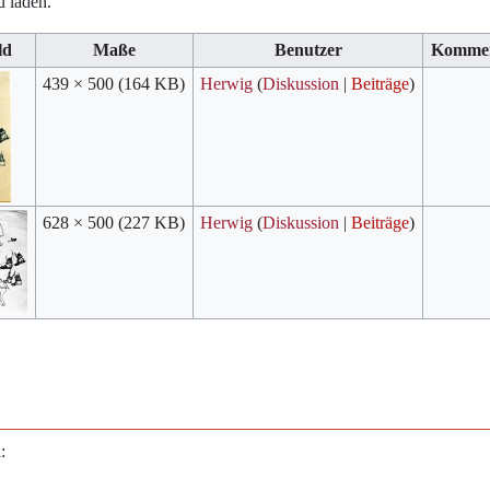
u laden.
ld
Maße
Benutzer
Komme
439 × 500
(164 KB)
Herwig
(
Diskussion
|
Beiträge
)
628 × 500
(227 KB)
Herwig
(
Diskussion
|
Beiträge
)
: