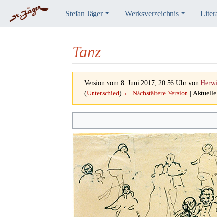
Stefan Jäger
Werksverzeichnis
Liter
Tanz
Version vom 8. Juni 2017, 20:56 Uhr von
Herw
(
Unterschied
)
← Nächstältere Version
| Aktuelle
Wechseln zu:
Navigation
,
Suche