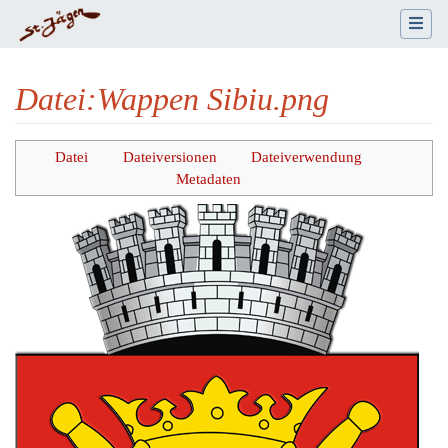
Datei
:
Wappen Sibiu.png
Wechseln zu:
Navigation
,
Suche
Datei
Dateiversionen
Dateiverwendung
Metadaten