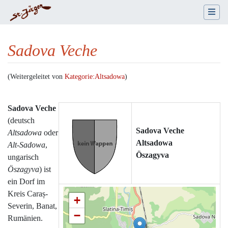
Sadova Veche
(Weitergeleitet von
Kategorie:Altsadowa
)
Wechseln zu:
Navigation
,
Suche
Sadova Veche
(deutsch
Sadova Veche
Altsadowa
oder
Altsadowa
Alt-Sadowa
,
Öszagyva
ungarisch
Öszagyva
) ist
ein Dorf im
Kreis Caraș-
+
Severin, Banat,
−
Rumänien.