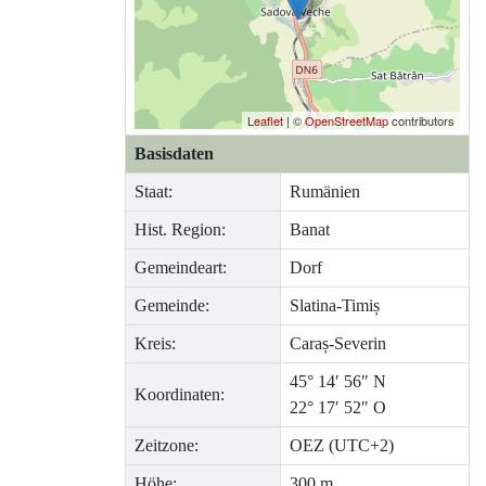
Leaflet
| ©
OpenStreetMap
contributors
Basisdaten
Staat:
Rumänien
Hist. Region:
Banat
Gemeindeart:
Dorf
Gemeinde:
Slatina-Timiș
Kreis:
Caraș-Severin
45° 14′ 56″ N
Koordinaten:
22° 17′ 52″ O
Zeitzone:
OEZ (UTC+2)
Höhe:
300 m