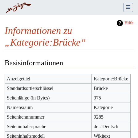
Hilfe
Informationen zu
„Kategorie:Brücke“
Wechseln zu:
Navigation
,
Suche
Basisinformationen
Anzeigetitel
Kategorie:Brücke
Standardsortierschlüssel
Brücke
Seitenlänge (in Bytes)
975
Namensraum
Kategorie
Seitenkennnummer
9285
Seiteninhaltssprache
de - Deutsch
Seiteninhaltsmodell
Wikitext