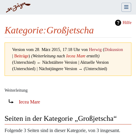
Hilfe
Kategorie
:
Großjetscha
Version vom 28. März 2015, 17:18 Uhr von
Herwig
(
Diskussion
|
Beiträge
)
(Weiterleitung nach
Iecea Mare
erstellt)
(Unterschied) ← Nächstältere Version | Aktuelle Version
(Unterschied) | Nächstjüngere Version → (Unterschied)
Weiterleitung
Wechseln zu:
Navigation
,
Suche
Weiterleitung nach:
Iecea Mare
Seiten in der Kategorie „Großjetscha“
Folgende 3 Seiten sind in dieser Kategorie, von 3 insgesamt.