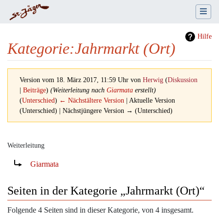
Hilfe
Kategorie
:
Jahrmarkt (Ort)
Version vom 18. März 2017, 11:59 Uhr von
Herwig
(
Diskussion
|
Beiträge
)
(Weiterleitung nach
Giarmata
erstellt)
(
Unterschied
)
← Nächstältere Version
| Aktuelle Version
(Unterschied) | Nächstjüngere Version → (Unterschied)
Weiterleitung
Wechseln zu:
Navigation
,
Suche
Weiterleitung nach:
Giarmata
Seiten in der Kategorie „Jahrmarkt (Ort)“
Folgende 4 Seiten sind in dieser Kategorie, von 4 insgesamt.