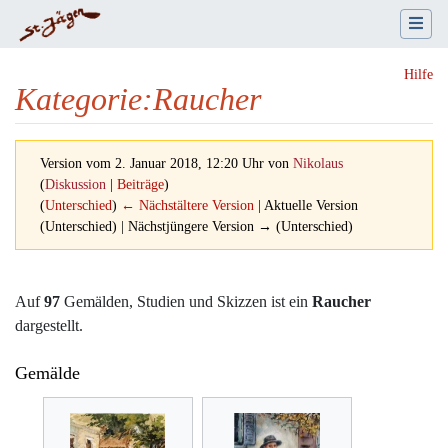
Hilfe
Kategorie
:
Raucher
Version vom 2. Januar 2018, 12:20 Uhr von
Nikolaus
(
Diskussion
|
Beiträge
)
(
Unterschied
)
← Nächstältere Version
| Aktuelle Version
(Unterschied) | Nächstjüngere Version → (Unterschied)
Wechseln zu:
Navigation
,
Suche
Auf
97
Gemälden, Studien und Skizzen ist ein
Raucher
dargestellt.
Gemälde