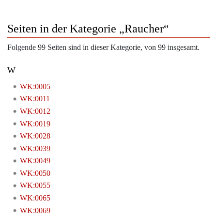
Seiten in der Kategorie „Raucher“
Folgende 99 Seiten sind in dieser Kategorie, von 99 insgesamt.
W
WK:0005
WK:0011
WK:0012
WK:0019
WK:0028
WK:0039
WK:0049
WK:0050
WK:0055
WK:0065
WK:0069