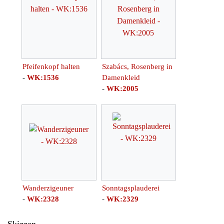
Pfeifenkopf halten
Szabács, Rosenberg in
-
WK:1536
Damenkleid
-
WK:2005
Wanderzigeuner
Sonntagsplauderei
-
WK:2328
-
WK:2329
Skizzen