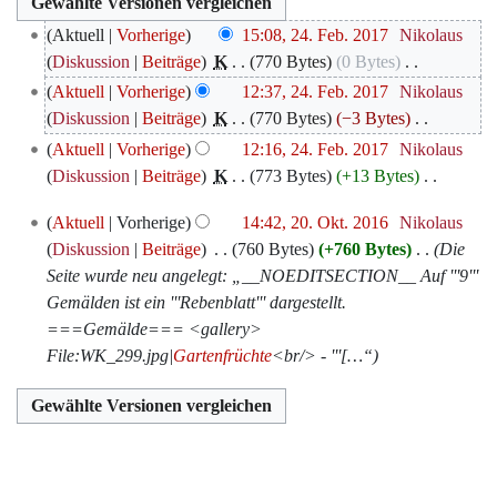
24.
Aktuell
Vorherige
15:08, 24. Feb. 2017
‎
Nikolaus
Februar
Diskussion
Beiträge
‎
K
770 Bytes
0 Bytes
‎
2017
K
Aktuell
Vorherige
12:37, 24. Feb. 2017
‎
Nikolaus
e
Diskussion
Beiträge
‎
K
770 Bytes
−3 Bytes
‎
i
K
Aktuell
Vorherige
12:16, 24. Feb. 2017
‎
Nikolaus
n
e
Diskussion
Beiträge
‎
K
773 Bytes
+13 Bytes
‎
e
i
K
20.
B
Aktuell
Vorherige
14:42, 20. Okt. 2016
‎
Nikolaus
n
e
Oktober
e
Diskussion
Beiträge
‎
760 Bytes
+760 Bytes
‎
Die
e
i
2016
a
Seite wurde neu angelegt: „__NOEDITSECTION__ Auf '''9'''
B
n
r
Gemälden ist ein '''Rebenblatt''' dargestellt.
e
e
b
===Gemälde=== <gallery>
a
B
e
File:WK_299.jpg|
Gartenfrüchte
<br/> - '''[…“
r
e
i
b
a
t
e
r
u
i
b
n
t
e
g
u
i