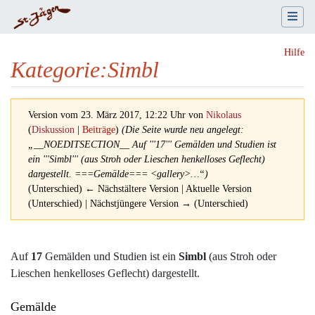
Hilfe
Kategorie
:
Simbl
Version vom 23. März 2017, 12:22 Uhr von
Nikolaus
(
Diskussion
|
Beiträge
)
(Die Seite wurde neu angelegt:
„__NOEDITSECTION__ Auf '''17''' Gemälden und Studien ist
ein '''Simbl''' (aus Stroh oder Lieschen henkelloses Geflecht)
dargestellt. ===Gemälde=== <gallery>…“)
(Unterschied) ← Nächstältere Version | Aktuelle Version
(Unterschied) | Nächstjüngere Version → (Unterschied)
Wechseln zu:
Navigation
,
Suche
Auf
17
Gemälden und Studien ist ein
Simbl
(aus Stroh oder
Lieschen henkelloses Geflecht) dargestellt.
Gemälde