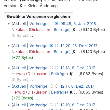
Version,
K
= Kleine Änderung
5.
Aktuell
Vorherige
09:48, 5. Jan. 2018
Januar
Nikolaus
Diskussion
Beiträge
‎
K
6.140 Bytes
2018
0 Bytes
‎
K
15.
Aktuell
Vorherige
12:20, 15. Dez. 2017
e
Dezember
Nikolaus
Diskussion
Beiträge
‎
K
6.140 Bytes
i
2017
+77 Bytes
‎
n
K
e
8.
Aktuell
Vorherige
12:18, 8. Dez. 2017
e
B
Dezember
Herwig
Diskussion
Beiträge
‎
K
6.063 Bytes
i
e
2017
0 Bytes
‎
n
a
K
Aktuell
Vorherige
12:17, 8. Dez. 2017
e
r
e
Herwig
Diskussion
Beiträge
‎
K
6.063 Bytes
B
b
i
+72 Bytes
‎
e
e
n
K
a
Aktuell
Vorherige
12:10, 8. Dez. 2017
i
e
e