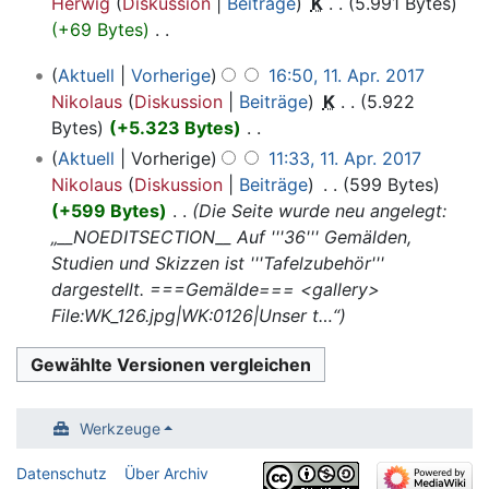
r
Herwig
Diskussion
Beiträge
‎
K
5.991 Bytes
t
B
i
b
+69 Bytes
‎
u
e
n
e
K
n
11.
a
Aktuell
Vorherige
16:50, 11. Apr. 2017
e
i
e
g
April
r
Nikolaus
Diskussion
Beiträge
‎
K
5.922
B
t
i
s
2017
b
Bytes
+5.323 Bytes
‎
e
u
n
z
e
K
a
Aktuell
Vorherige
11:33, 11. Apr. 2017
n
e
u
i
e
r
Nikolaus
Diskussion
Beiträge
‎
599 Bytes
g
B
s
t
i
b
+599 Bytes
‎
Die Seite wurde neu angelegt:
s
e
a
u
n
e
„__NOEDITSECTION__ Auf '''36''' Gemälden,
z
a
m
n
e
i
Studien und Skizzen ist '''Tafelzubehör'''
u
r
m
g
B
t
dargestellt. ===Gemälde=== <gallery>
s
b
e
s
e
u
File:WK_126.jpg|WK:0126|Unser t…“
a
e
n
z
a
n
m
i
f
u
r
g
m
t
a
s
b
s
e
u
s
a
e
z
n
n
s
Werkzeuge
m
i
u
f
g
u
m
t
s
a
s
Datenschutz
Über Archiv
n