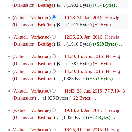
März
Diskussion
Beiträge
‎
K
1.932 Bytes
+17 Bytes
‎
2017
K
31.
Aktuell
Vorherige
16:28, 31. Jan. 2016
‎
Herwig
e
Januar
Diskussion
Beiträge
‎
K
1.915 Bytes
−1 Byte
‎
i
2016
K
n
29.
Aktuell
Vorherige
12:35, 29. Jan. 2016
‎
Herwig
e
e
Januar
Diskussion
Beiträge
‎
K
1.916 Bytes
+529 Bytes
‎
i
B
2016
K
n
e
16.
Aktuell
Vorherige
14:29, 16. Apr. 2015
‎
Herwig
e
e
a
April
Diskussion
Beiträge
‎
K
1.387 Bytes
−1 Byte
‎
i
B
r
2015
K
Aktuell
Vorherige
14:29, 16. Apr. 2015
‎
Herwig
n
e
b
e
Diskussion
Beiträge
‎
1.388 Bytes
+353 Bytes
‎
e
a
e
i
K
B
r
i
28.
Aktuell
Vorherige
11:43, 28. Jan. 2015
‎
77.7.104.3
n
e
e
b
Januar
t
Diskussion
‎
1.035 Bytes
−22 Bytes
‎
e
i
a
e
2015
u
K
B
n
r
i
23.
Aktuell
Vorherige
19:13, 23. Jan. 2015
‎
Herwig
n
e
e
e
b
Januar
t
Diskussion
Beiträge
‎
1.056 Bytes
+22 Bytes
‎
g
i
a
B
e
2015
u
K
s
n
r
e
i
11.
Aktuell
Vorherige
16:35, 11. Jan. 2015
‎
Herwig
n
e