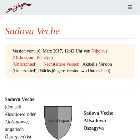
Sadova Veche
Version vom 16. März 2017, 12:42 Uhr von
Nikolaus
(
Diskussion
|
Beiträge
)
(
Unterschied
)
← Nächstältere Version
| Aktuelle Version
(Unterschied) | Nächstjüngere Version → (Unterschied)
Wechseln zu:
Navigation
,
Suche
Sadova Veche
(deutsch
Sadova Veche
Altsadowa
oder
Altsadowa
Alt-Sadowa
,
Öszagyva
ungarisch
Öszagyva
) ist