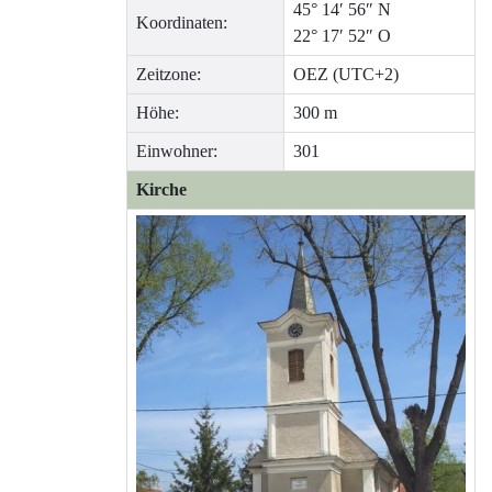
45° 14′ 56″ N
Koordinaten:
22° 17′ 52″ O
Zeitzone:
OEZ (UTC+2)
Höhe:
300 m
Einwohner:
301
Kirche