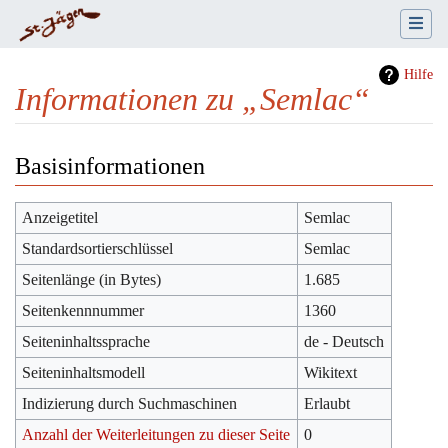
Hilfe
Informationen zu „Semlac“
Wechseln zu:
Navigation
,
Suche
Basisinformationen
Anzeigetitel
Semlac
Standardsortierschlüssel
Semlac
Seitenlänge (in Bytes)
1.685
Seitenkennnummer
1360
Seiteninhaltssprache
de - Deutsch
Seiteninhaltsmodell
Wikitext
Indizierung durch Suchmaschinen
Erlaubt
Anzahl der Weiterleitungen zu dieser Seite
0