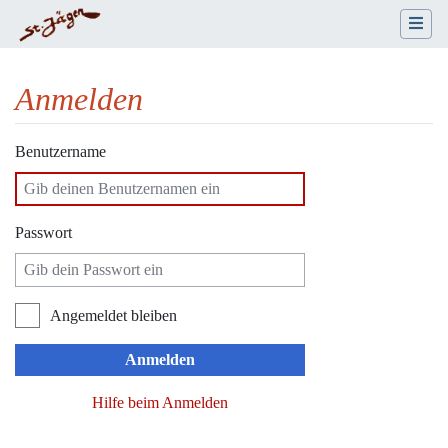
Anmelden
Wechseln zu:
Navigation
,
Suche
Benutzername
Passwort
Angemeldet bleiben
Anmelden
Hilfe beim Anmelden