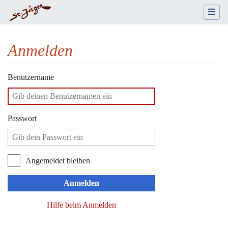
Anmelden
Wechseln zu:
Navigation
,
Suche
Benutzername
Passwort
Angemeldet bleiben
Anmelden
Hilfe beim Anmelden