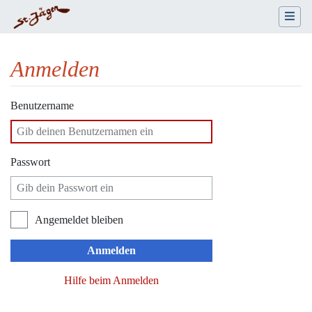
Anmelden
Wechseln zu:
Navigation
,
Suche
Benutzername
Passwort
Angemeldet bleiben
Anmelden
Hilfe beim Anmelden