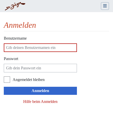
Anmelden
Wechseln zu:
Navigation
,
Suche
Benutzername
Passwort
Angemeldet bleiben
Anmelden
Hilfe beim Anmelden