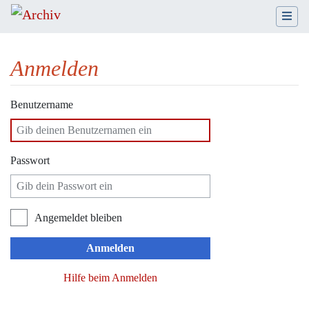
Anmelden
Wechseln zu:
Navigation
,
Suche
Benutzername
Passwort
Angemeldet bleiben
Anmelden
Hilfe beim Anmelden