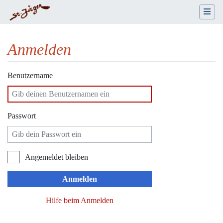
Anmelden
Wechseln zu:
Navigation
,
Suche
Benutzername
Passwort
Angemeldet bleiben
Anmelden
Hilfe beim Anmelden