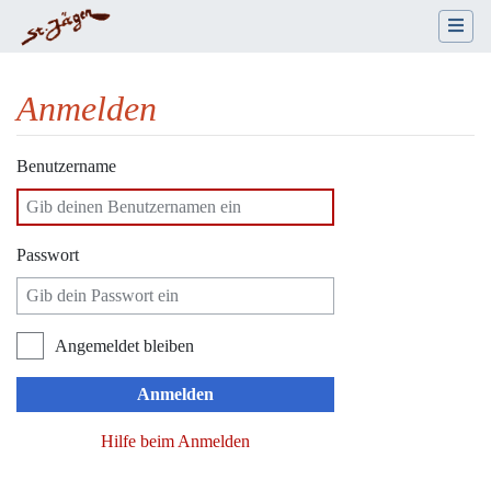
Anmelden
Wechseln zu:
Navigation
,
Suche
Benutzername
Passwort
Angemeldet bleiben
Anmelden
Hilfe beim Anmelden