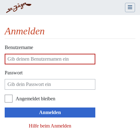
Anmelden
Wechseln zu:
Navigation
,
Suche
Benutzername
Passwort
Angemeldet bleiben
Anmelden
Hilfe beim Anmelden