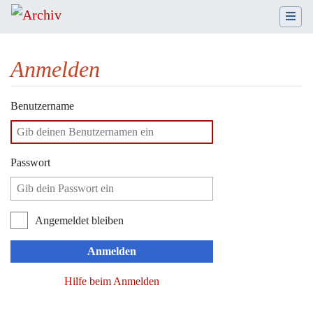
Anmelden
Wechseln zu:
Navigation
,
Suche
Benutzername
Passwort
Angemeldet bleiben
Anmelden
Hilfe beim Anmelden