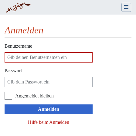
Anmelden
Wechseln zu:
Navigation
,
Suche
Benutzername
Passwort
Angemeldet bleiben
Anmelden
Hilfe beim Anmelden