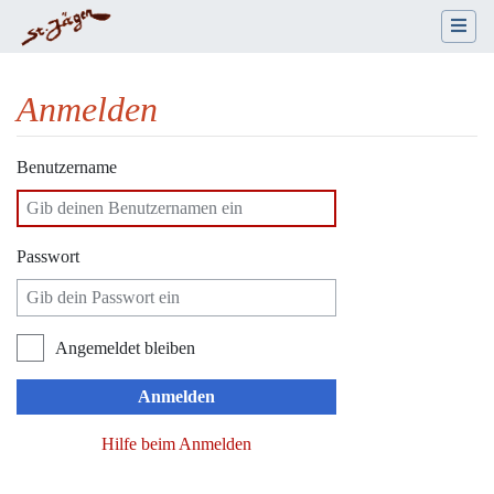
Anmelden
Wechseln zu:
Navigation
,
Suche
Benutzername
Passwort
Angemeldet bleiben
Anmelden
Hilfe beim Anmelden