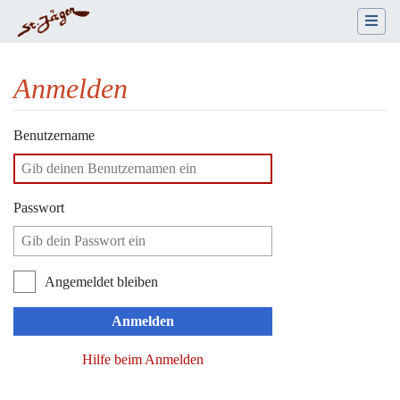
Anmelden
Wechseln zu:
Navigation
,
Suche
Benutzername
Passwort
Angemeldet bleiben
Anmelden
Hilfe beim Anmelden