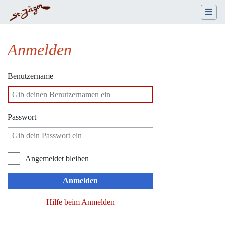
Anmelden
Wechseln zu:
Navigation
,
Suche
Benutzername
Passwort
Angemeldet bleiben
Anmelden
Hilfe beim Anmelden