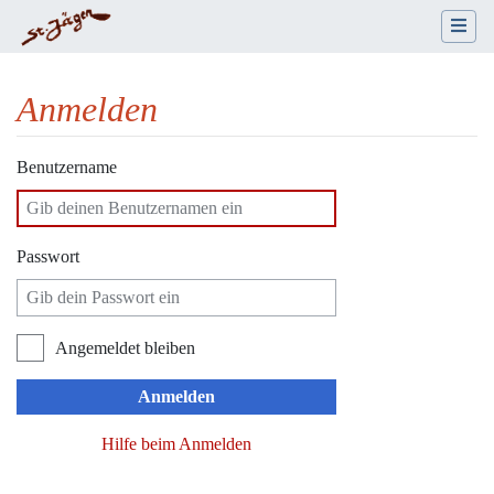
Anmelden
Wechseln zu:
Navigation
,
Suche
Benutzername
Passwort
Angemeldet bleiben
Anmelden
Hilfe beim Anmelden