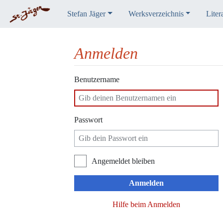
Stefan Jäger
Werksverzeichnis
Liter
Anmelden
Wechseln zu:
Navigation
,
Suche
Benutzername
Passwort
Angemeldet bleiben
Anmelden
Hilfe beim Anmelden