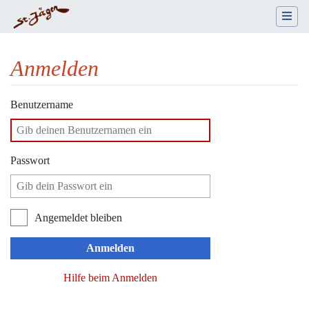
Anmelden
Wechseln zu:
Navigation
,
Suche
Benutzername
Passwort
Angemeldet bleiben
Anmelden
Hilfe beim Anmelden