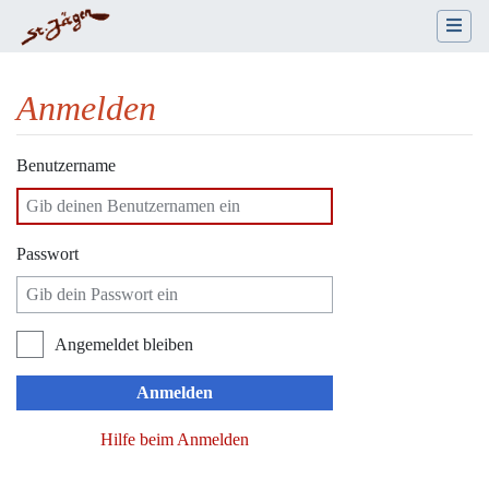
Anmelden
Wechseln zu:
Navigation
,
Suche
Benutzername
Passwort
Angemeldet bleiben
Anmelden
Hilfe beim Anmelden