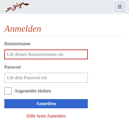
Anmelden
Wechseln zu:
Navigation
,
Suche
Benutzername
Passwort
Angemeldet bleiben
Anmelden
Hilfe beim Anmelden