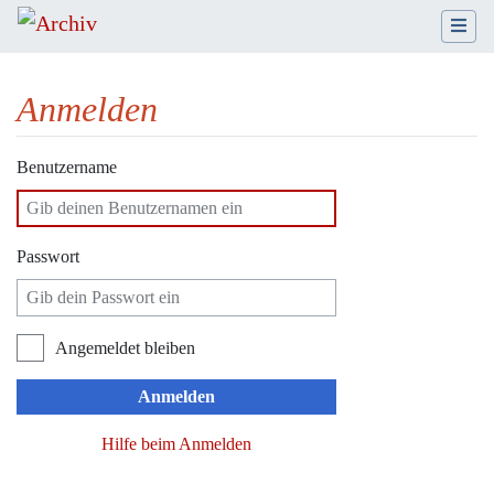
Anmelden
Wechseln zu:
Navigation
,
Suche
Benutzername
Passwort
Angemeldet bleiben
Anmelden
Hilfe beim Anmelden