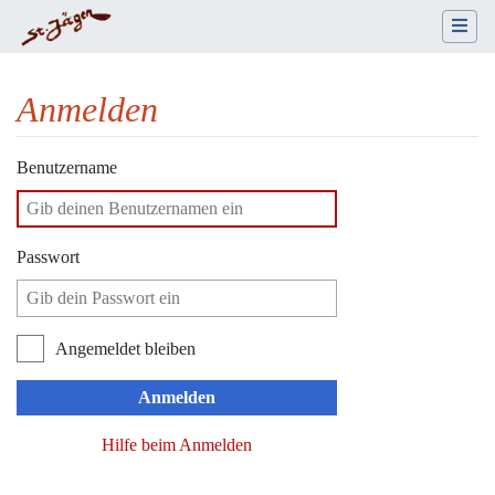
Anmelden
Wechseln zu:
Navigation
,
Suche
Benutzername
Passwort
Angemeldet bleiben
Anmelden
Hilfe beim Anmelden