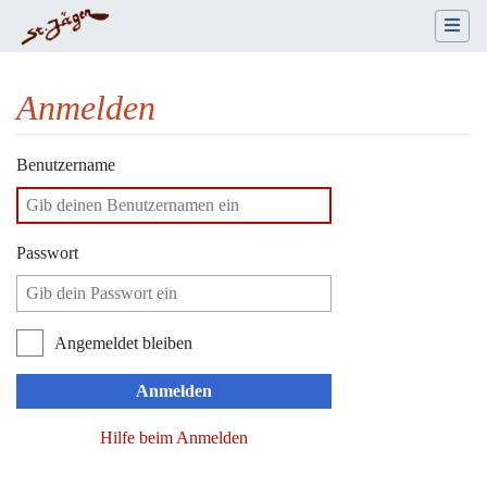
Anmelden
Wechseln zu:
Navigation
,
Suche
Benutzername
Passwort
Angemeldet bleiben
Anmelden
Hilfe beim Anmelden